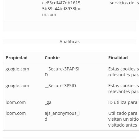
ce83cdf4f7db1615
servicios del 
5b59c44bd8933loo
m.com
Analíticas
Propiedad
Cookie
Finalidad
google.com
__Secure-3PAPISI
Estas cookies 
D
relevantes par
google.com
__Secure-3PSID
Estas cookies 
relevantes par
loom.com
_ga
ID utiliza para
loom.com
ajs_anonymous_i
Utilizado para
d
visitan un sit
visitado antes