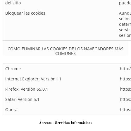
del sitio
puede
Bloquear las cookies
Aunqu
se ins
deter
servic
sesión
CÓMO ELIMINAR LAS COOKIES DE LOS NAVEGADORES MÁS
COMUNES
Chrome
http:
Internet Explorer. Versión 11
https
Firefox. Versión 65.0.1
https
Safari Versión 5.1
https
Opera
https
Acecom - Servicios Informáticos