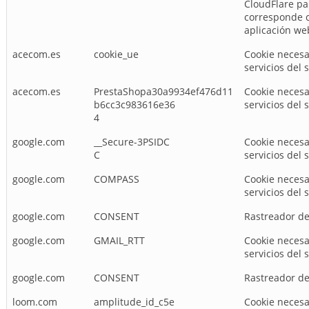
CloudFlare par
corresponde c
aplicación we
acecom.es
cookie_ue
Cookie necesar
servicios del 
acecom.es
PrestaShopa30a9934ef476d11
Cookie necesar
b6cc3c983616e36
servicios del 
4
google.com
__Secure-3PSIDC
Cookie necesar
C
servicios del 
google.com
COMPASS
Cookie necesar
servicios del 
google.com
CONSENT
Rastreador de
google.com
GMAIL_RTT
Cookie necesar
servicios del 
google.com
CONSENT
Rastreador de
loom.com
amplitude_id_c5e
Cookie necesar