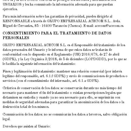
USUARIOS y les ha comunicado la información adecuada para que puedan
ejercerlos.
Para más información sobre las garantías de privacidad, puedes dirigirte al
RESPONSABLE a través de GRUPO EMPRESARIAL ACECOM S.L.. Avda.
Miguel de Cervantes, 85 - 16400 Tarancón (Cuenca). E-mail: acecom@acecom.es
CONSENTIMIENTO PARA EL TRATAMIENTO DE DATOS
PERSONALES
GRUPO EMPRESARIAL ACECOM S.L. es el Responsable del tratamiento de los
datos personales del Usuario y le informa de que estos datos se tratarán de
conformidad con lo dispuesto en el Reglamento (UE) 2016/679, de 27 de abril
(GDPR), y la Ley Orgánica 3/2018, de 5 de diciembre (LOPDGDD), por lo que se
le facilita la siguiente información del tratamiento:
Fines y legitimación del tratamiento: mantener una relación comercial (por interés
legítimo del responsable, art. 6.1.f GDPR) y envío de comunicaciones de productos o
servicios (con el consentimiento del interesado, art. 6.1.a GDPR).
Criterios de conservación de los datos: se conservarán durante no más tiempo del
necesario para mantener el fin del tratamiento o existan prescripciones legales que
dictaminen su custodia y cuando ya no sea necesario para ello, se suprimirán con
medidas de seguridad adecuadas para garantizar la anonimización de los datos o la
destrucción total de los mismos.
Comunicación de los datos: no se comunicarán los datos a terceros, salvo obligación
legal.
Derechos que asisten al Usuario: