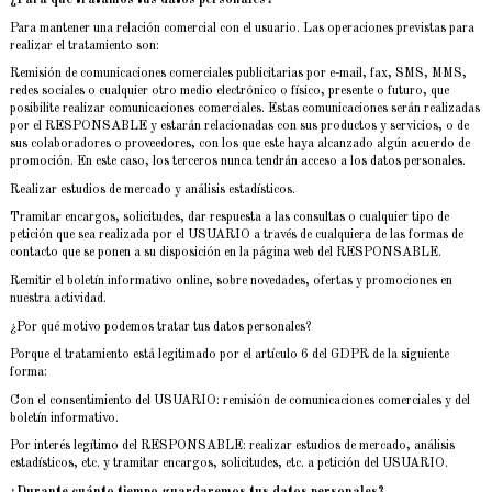
¿Para qué tratamos tus datos personales?
Para mantener una relación comercial con el usuario. Las operaciones previstas para
realizar el tratamiento son:
Remisión de comunicaciones comerciales publicitarias por e-mail, fax, SMS, MMS,
redes sociales o cualquier otro medio electrónico o físico, presente o futuro, que
posibilite realizar comunicaciones comerciales. Estas comunicaciones serán realizadas
por el RESPONSABLE y estarán relacionadas con sus productos y servicios, o de
sus colaboradores o proveedores, con los que este haya alcanzado algún acuerdo de
promoción. En este caso, los terceros nunca tendrán acceso a los datos personales.
Realizar estudios de mercado y análisis estadísticos.
Tramitar encargos, solicitudes, dar respuesta a las consultas o cualquier tipo de
petición que sea realizada por el USUARIO a través de cualquiera de las formas de
contacto que se ponen a su disposición en la página web del RESPONSABLE.
Remitir el boletín informativo online, sobre novedades, ofertas y promociones en
nuestra actividad.
¿Por qué motivo podemos tratar tus datos personales?
Porque el tratamiento está legitimado por el artículo 6 del GDPR de la siguiente
forma:
Con el consentimiento del USUARIO: remisión de comunicaciones comerciales y del
boletín informativo.
Por interés legítimo del RESPONSABLE: realizar estudios de mercado, análisis
estadísticos, etc. y tramitar encargos, solicitudes, etc. a petición del USUARIO.
¿Durante cuánto tiempo guardaremos tus datos personales?