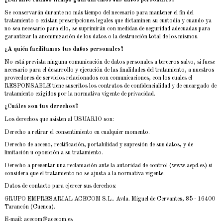
Se conservarán durante no más tiempo del necesario para mantener el fin del
tratamiento o existan prescripciones legales que dictaminen su custodia y cuando ya
no sea necesario para ello, se suprimirán con medidas de seguridad adecuadas para
garantizar la anonimización de los datos o la destrucción total de los mismos.
¿A quién facilitamos tus datos personales?
No está prevista ninguna comunicación de datos personales a terceros salvo, si fuese
necesario para el desarrollo y ejecución de las finalidades del tratamiento, a nuestros
proveedores de servicios relacionados con comunicaciones, con los cuales el
RESPONSABLE tiene suscritos los contratos de confidencialidad y de encargado de
tratamiento exigidos por la normativa vigente de privacidad.
¿Cuáles son tus derechos?
Los derechos que asisten al USUARIO son:
Derecho a retirar el consentimiento en cualquier momento.
Derecho de acceso, rectificación, portabilidad y supresión de sus datos, y de
limitación u oposición a su tratamiento.
Derecho a presentar una reclamación ante la autoridad de control (www.aepd.es) si
considera que el tratamiento no se ajusta a la normativa vigente.
Datos de contacto para ejercer sus derechos:
GRUPO EMPRESARIAL ACECOM S.L.. Avda. Miguel de Cervantes, 85 - 16400
Tarancón (Cuenca).
E-mail: acecom@acecom.es