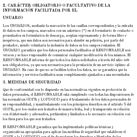
2. CARÁCTER OBLIGATORIO O FACULTATIVO DE LA
INFORMACIÓN FACILITADA POR EL
USUARIO
Los USUARIOS, mediante la marcación de las casillas correspondientes y la entrada
de datos en los campos, marcados con un asterisco (*) en el formulario de contacto o
presentados en formularios de descarga, aceptan expresamente y de forma libre e
inequívoca, que sus datos son necesarios para atender su petición, por parte del
prestador, siendo voluntaria la inclusión de datos en los campos restantes. El
USUARIO garantiza que los datos personales facilitados al RESPONSABLE son
veraces y se hace responsable de comunicar cualquier modificación de los mismos. El
RESPONSABLE informa de que todos los datos solicitados a través del sitio web
son obligatorios, ya que son necesarios para la prestación de un servicio óptimo al
USUARIO. En caso de que no se faciliten todos los datos, no se garantiza que la
información y servicios facilitados sean completamente ajustados a sus necesidades.
3. MEDIDAS DE SEGURIDAD
Que de conformidad con lo dispuesto en las normativas vigentes en protección de
datos personales, el RESPONSABLE está cumpliendo con todas las disposiciones de
las normativas GDPR y LOPDGDD para el tratamiento de los datos personales de
su responsabilidad, y manifiestamente con los principios descritos en el artículo 5 del
GDPR, por los cuales son tratados de manera lícita, leal y transparente en relación
con el interesado y adecuados, pertinentes y limitados a lo necesario en relación con
los fines para los que son tratados.
El RESPONSABLE garantiza que ha implementado políticas técnicas y
organizativas apropiadas para aplicar las medidas de seguridad que establecen el
GDPR y la LOPDGDD con el fin de proteger los derechos y libertades de los