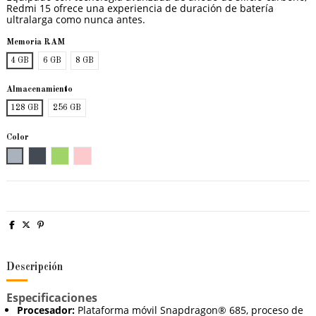
Redmi 15 ofrece una experiencia de duración de batería
ultralarga como nunca antes.
Memoria RAM
4 GB
6 GB
8 GB
Almacenamiento
128 GB
256 GB
Color
Gris
Negro
Verde
Rosa
Descripción
Especificaciones
Procesador:
Plataforma móvil Snapdragon® 685, proceso de