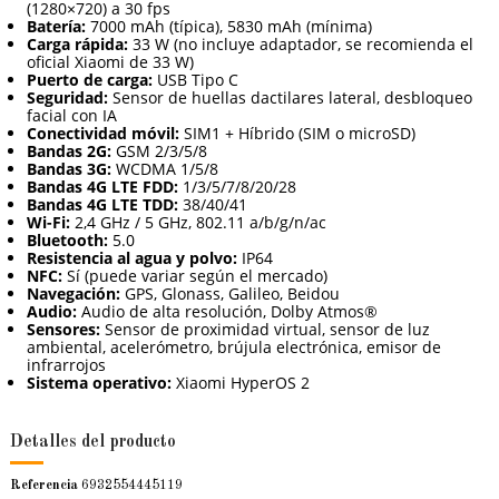
(1280×720) a 30 fps
Batería:
7000 mAh (típica), 5830 mAh (mínima)
Carga rápida:
33 W (no incluye adaptador, se recomienda el
oficial Xiaomi de 33 W)
Puerto de carga:
USB Tipo C
Seguridad:
Sensor de huellas dactilares lateral, desbloqueo
facial con IA
Conectividad móvil:
SIM1 + Híbrido (SIM o microSD)
Bandas 2G:
GSM 2/3/5/8
Bandas 3G:
WCDMA 1/5/8
Bandas 4G LTE FDD:
1/3/5/7/8/20/28
Bandas 4G LTE TDD:
38/40/41
Wi-Fi:
2,4 GHz / 5 GHz, 802.11 a/b/g/n/ac
Bluetooth:
5.0
Resistencia al agua y polvo:
IP64
NFC:
Sí (puede variar según el mercado)
Navegación:
GPS, Glonass, Galileo, Beidou
Audio:
Audio de alta resolución, Dolby Atmos®
Sensores:
Sensor de proximidad virtual, sensor de luz
ambiental, acelerómetro, brújula electrónica, emisor de
infrarrojos
Sistema operativo:
Xiaomi HyperOS 2
Detalles del producto
Referencia
6932554445119