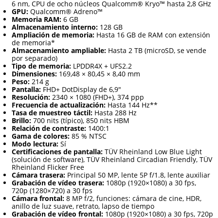
6 nm, CPU de ocho núcleos Qualcomm® Kryo™ hasta 2,8 GHz
GPU:
Qualcomm® Adreno™
Memoria RAM:
6 GB
Almacenamiento interno:
128 GB
Ampliación de memoria:
Hasta 16 GB de RAM con extensión
de memoria*
Almacenamiento ampliable:
Hasta 2 TB (microSD, se vende
por separado)
Tipo de memoria:
LPDDR4X + UFS2.2
Dimensiones:
169,48 × 80,45 × 8,40 mm
Peso:
214 g
Pantalla:
FHD+ DotDisplay de 6,9"
Resolución:
2340 × 1080 (FHD+), 374 ppp
Frecuencia de actualización:
Hasta 144 Hz**
Tasa de muestreo táctil:
Hasta 288 Hz
Brillo:
700 nits (típico), 850 nits HBM
Relación de contraste:
1400:1
Gama de colores:
85 % NTSC
Modo lectura:
Sí
Certificaciones de pantalla:
TÜV Rheinland Low Blue Light
(solución de software), TÜV Rheinland Circadian Friendly, TÜV
Rheinland Flicker Free
Cámara trasera:
Principal 50 MP, lente 5P f/1.8, lente auxiliar
Grabación de vídeo trasera:
1080p (1920×1080) a 30 fps,
720p (1280×720) a 30 fps
Cámara frontal:
8 MP f/2, funciones: cámara de cine, HDR,
anillo de luz suave, retrato, lapso de tiempo
Grabación de vídeo frontal:
1080p (1920×1080) a 30 fps, 720p