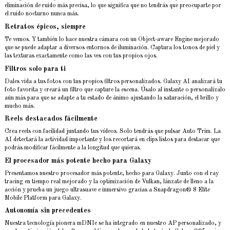
eliminación de ruido más precisa, lo que significa que no tendrás que preocuparte por
el ruido nocturno nunca más.
Retratos épicos, siempre
Te vemos. Y también lo hace nuestra cámara con un Object-aware Engine mejorado
que se puede adaptar a diversos entornos de iluminación. Captura los tonos de piel y
las texturas exactamente como las ves con tus propios ojos.
Filtros solo para ti
Dales vida a tus fotos con tus propios filtros personalizados. Galaxy AI analizará tu
foto favorita y creará un filtro que capture la escena. Úsalo al instante o personalízalo
aún más para que se adapte a tu estado de ánimo ajustando la saturación, el brillo y
mucho más.
Reels destacados fácilmente
Crea reels con facilidad juntando tus vídeos. Solo tendrás que pulsar Auto Trim. La
AI detectará la actividad importante y los recortará en clips listos para destacar que
podrás modificar fácilmente a la longitud que quieras.
El procesador más potente hecho para Galaxy
Presentamos nuestro procesador más potente, hecho para Galaxy. Junto con el ray
tracing en tiempo real mejorado y la optimización de Vulkan, lánzate de lleno a la
acción y prueba un juego ultrasuave e inmersivo gracias a Snapdragon® 8 Elite
Mobile Platform para Galaxy.
Autonomía sin precedentes
Nuestra tecnología pionera mDNIe se ha integrado en nuestro AP personalizado, y