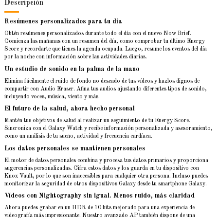
Descripción
Resúmenes personalizados para tu día
Obtén resúmenes personalizados durante todo el día con el nuevo Now Brief.
Comienza las mañanas con un resumen del día, como comprobar tu último Energy
Score y recordarte que tienes la agenda ocupada. Luego, resume los eventos del día
por la noche con información sobre las actividades diarias.
Un estudio de sonido en la palma de la mano
Elimina fácilmente el ruido de fondo no deseado de tus vídeos y hazlos dignos de
compartir con Audio Eraser. Afina tus audios ajustando diferentes tipos de sonido,
incluyendo voces, música, viento y más.
El futuro de la salud, ahora hecho personal
Mantén tus objetivos de salud al realizar un seguimiento de tu Energy Score.
Sincroniza con el Galaxy Watch y recibe información personalizada y asesoramiento,
como un análisis de tu sueño, actividad y frecuencia cardíaca.
Los datos personales se mantienen personales
El motor de datos personales combina y procesa tus datos primarios y proporciona
sugerencias personalizadas. Cifra estos datos y los guarda en tu dispositivo con
Knox Vault, por lo que son inaccesibles para cualquier otra persona. Incluso puedes
monitorizar la seguridad de otros dispositivos Galaxy desde tu smartphone Galaxy.
Vídeos con Nightography sin igual. Menos ruido, más claridad
Ahora puedes grabar en un HDR de 10 bits mejorado para una experiencia de
videografía más impresionante. Nuestro avanzado AP también dispone de una