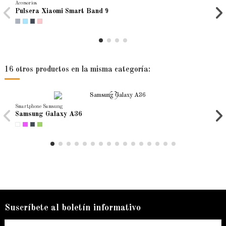
Accesorios
Pulsera Xiaomi Smart Band 9
16 otros productos en la misma categoría:
Smartphone Samsung
Samsung Galaxy A36
Nuevo
Nuevo
Nuevo
Auriculares
Smartphone Samsung
Smartphone Samsung
Suscríbete al boletín informativo
Redmi Buds 6 Active
Samsung Galaxy A16
Samsung Galaxy A26