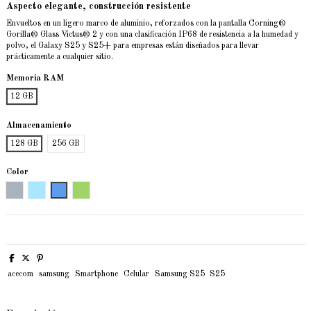
Aspecto elegante, construcción resistente
Envueltos en un ligero marco de aluminio, reforzados con la pantalla Corning®
Gorilla® Glass Victus® 2 y con una clasificación IP68 de resistencia a la humedad y
polvo, el Galaxy S25 y S25+ para empresas están diseñados para llevar
prácticamente a cualquier sitio.
Memoria RAM
12 GB
Almacenamiento
128 GB
256 GB
Color
Gris
Azul claro
Azul
Verde
acecom
samsung
Smartphone
Celular
Samsung S25
S25