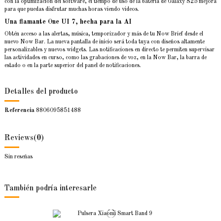
con la optimización del software, el tiempo de uso de la batería de Galaxy S25 mejora
para que puedas disfrutar muchas horas viendo videos.
Una flamante One UI 7, hecha para la AI
Obtén acceso a las alertas, música, temporizador y más de tu Now Brief desde el
nuevo Now Bar. La nueva pantalla de inicio será toda tuya con diseños altamente
personalizables y nuevos widgets. Las notificaciones en directo te permiten supervisar
las actividades en curso, como las grabaciones de voz, en la Now Bar, la barra de
estado o en la parte superior del panel de notificaciones.
Detalles del producto
Referencia
8806095851488
Reviews
(0)
Sin reseñas
También podría interesarle