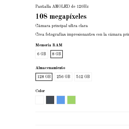
Pantalla AMOLED de 120Hz
108 megapíxeles
Cámara principal ultra clara
Crea fotografías impresionantes con la cámara princ
Memoria RAM
6 GB
8 GB
Almacenamiento
128 GB
256 GB
512 GB
Color
Blanco
Negro
Azul
Verde