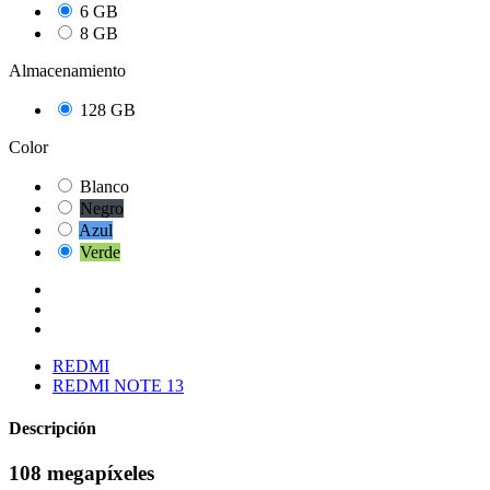
6 GB
8 GB
Almacenamiento
128 GB
Color
Blanco
Negro
Azul
Verde
REDMI
REDMI NOTE 13
Descripción
108 megapíxeles