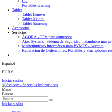
LG
Portatiles Gaming
Tablet
Tablet Lenovo
Tablet Xiaomi
Tablet Samsung
Accesorios
Servicios
ÁGORA - TPV para comercios
Ajax Systems | Sistema de Seguridad inalámbrico más 
Mantenimiento Informático para PYMES - Acecom
Reparación de Ordenadores, Portátiles y Smartphones e
Español
EUR €
Iniciar sesión
Menú
Buscar
Iniciar sesión